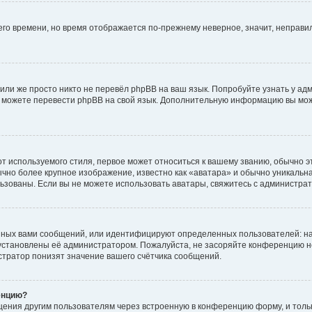
него времени, но время отображается по-прежнему неверное, значит, неправ
или же просто никто не перевёл phpBB на ваш язык. Попробуйте узнать у ад
ами можете перевести phpBB на свой язык. Дополнительную информацию вы мо
 используемого стиля, первое может относиться к вашему званию, обычно это
чно более крупное изображение, известно как «аватара» и обычно уникальна
пользованы. Если вы не можете использовать аватары, свяжитесь с администр
нных вами сообщений, или идентифицируют определенных пользователей: на
установлены её администратором. Пожалуйста, не засоряйте конференцию н
тратор понизят значение вашего счётчика сообщений.
енцию?
щения другим пользователям через встроенную в конференцию форму, и толь