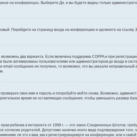
ание на конференции
. Выберите
Да
, и вы будете видны только администрат
 новый. Перейдите на страницу входа на конференцию и щелкните на ссылку
З
о возможны два варианта. Если включена поддержка COPPA и при регистрации 
и были активированы пользователями или администратором до входа в систе
 email-сообщение не получено, то возможно, что вы указали неправильный а
м.
проверьте свои имя и пароль и попробуйте войти снова. Возможно, админист
длительное время не оставляющих сообщения, чтобы уменьшить размер базы
тных прав ребенка в интернете от 1998 г. — это закон Соединенных Штатов, т
ое согласие родителей. Допустимо наличие иного вида подтверждения того,
именимо ли это к вам, как к регистрирующемуся на конференции, или к само