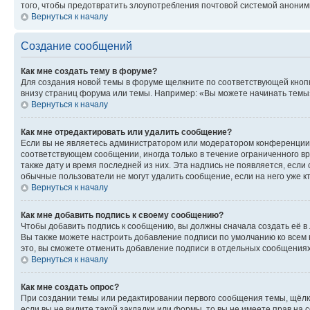
того, чтобы предотвратить злоупотребления почтовой системой анони
Вернуться к началу
Создание сообщений
Как мне создать тему в форуме?
Для создания новой темы в форуме щелкните по соответствующей кнопк
внизу страниц форума или темы. Например: «Вы можете начинать темы»,
Вернуться к началу
Как мне отредактировать или удалить сообщение?
Если вы не являетесь администратором или модератором конференции, 
соответствующем сообщении, иногда только в течение ограниченного вр
также дату и время последней из них. Эта надпись не появляется, если
обычные пользователи не могут удалить сообщение, если на него уже кт
Вернуться к началу
Как мне добавить подпись к своему сообщению?
Чтобы добавить подпись к сообщению, вы должны сначала создать её в
Вы также можете настроить добавление подписи по умолчанию ко всем
это, вы сможете отменить добавление подписи в отдельных сообщения
Вернуться к началу
Как мне создать опрос?
При создании темы или редактировании первого сообщения темы, щёлк
если вы не видите такой закладки или формы, то вы не имеете прав на 