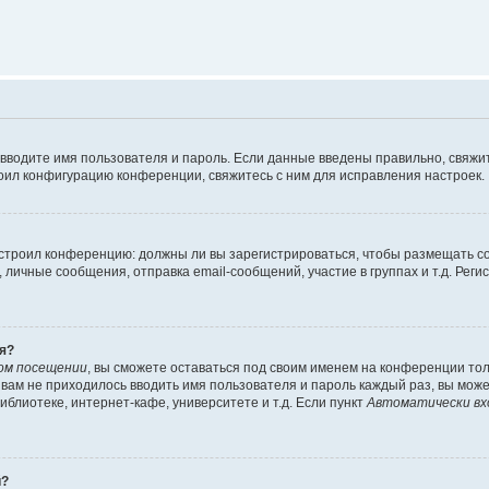
 вводите имя пользователя и пароль. Если данные введены правильно, свяжит
оил конфигурацию конференции, свяжитесь с ним для исправления настроек.
 настроил конференцию: должны ли вы зарегистрироваться, чтобы размещать 
ичные сообщения, отправка email-сообщений, участие в группах и т.д. Регис
я?
ом посещении
, вы сможете оставаться под своим именем на конференции тол
ы вам не приходилось вводить имя пользователя и пароль каждый раз, вы мож
блиотеке, интернет-кафе, университете и т.д. Если пункт
Автоматически вх
й?