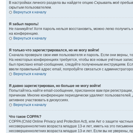
В настройках личного раздела вы найдете опцию
Скрывать моё пребыв
скрытым пользователем.
Вернуться к началу
Я забыл пароль!
Не паникуйте! Хотя пароль нельзя восстановить, можно легко получить
на конференцию.
Вернуться к началу
Я только что зарегистрировался, но не могу войти!
Сначала проверьте свои имя пользователя и пароль. Если они верны, т
На некоторых конференциях требуется, чтобы все новые учётные запис
был прислано email-сообщение, следуйте полученным инструкциям. Если
ввели правильный адрес email, попробуйте связаться с администраторо
Вернуться к началу
Я давно зарегистрирован, но больше не могу войти!
Попытайтесь найти email-сообщение, присланное вам при регистрации, 
причинам. Многие конференции периодически удаляют пользователей, 
активнее участвовать в дискуссиях.
Вернуться к началу
Что такое COPPA?
COPPA (Child Online Privacy and Protection Act), или Акт о защите час
несовершеннолетних возраста младше 13-и лет, иметь на это письменн
несовершеннолетних возраста младше 13-и лет. Если вы не уверены, пр