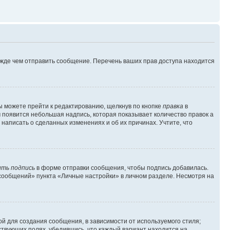
ежде чем отправить сообщение. Перечень ваших прав доступа находится
ы можете прейти к редактированию, щелкнув по кнопке
правка
в
м появится небольшая надпись, которая показывает количество правок а
 написать о сделанных изменениях и об их причинах. Учтите, что
ть подпись
в форме отправки сообщения, чтобы подпись добавилась.
сообщений» пункта «Личные настройки» в личном разделе. Несмотря на
й для создания сообщения, в зависимости от используемого стиля;
тствующих полях, убедившись, что каждый вариант находится на