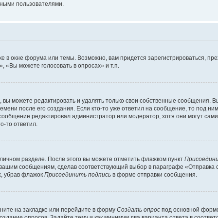
мными пользователями.
е в окне форума или темы. Возможно, вам придется зарегистрироваться, пр
 «Вы можете голосовать в опросах» и т.п.
вы можете редактировать и удалять только свои собственные сообщения. В
емени после его создания. Если кто-то уже ответил на сообщение, то под ни
 сообщение редактировал администратор или модератор, хотя они могут сами
о-то ответил.
 личном разделе. После этого вы можете отметить флажком пункт
Присоедини
 вашим сообщениям, сделав соответствующий выбор в параграфе «Отправка 
х, убрав флажок
Присоединить подпись
в форме отправки сообщения.
ните на закладке или перейдите в форму
Создать опрос
под основной формо
создание опросов. Задайте тему и как минимум два варианта ответа в соотве