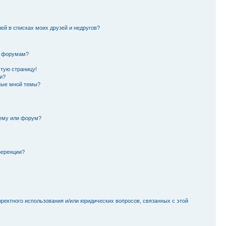
лей в списках моих друзей и недругов?
и форумам?
стую страницу!
и?
ные мной темы?
тему или форум?
ференции?
рректного использования и/или юридических вопросов, связанных с этой