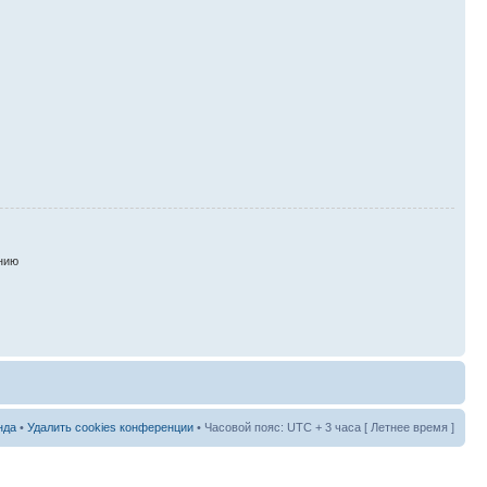
нию
нда
•
Удалить cookies конференции
• Часовой пояс: UTC + 3 часа [ Летнее время ]