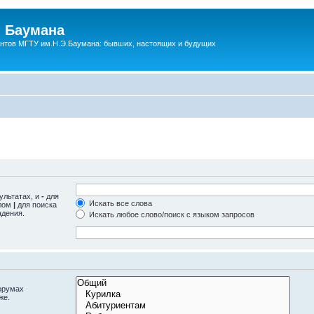
 Баумана
нтов МГТУ им.Н.Э.Баумана: бывших, настоящих и будущих
ультатах, и
-
для
Искать все слова
олом
|
для поиска
адения.
Искать любое слово/поиск с языком запросов
орумах
же.