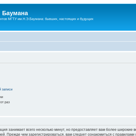
 Баумана
нтов МГТУ им.Н.Э.Баумана: бывших, настоящих и будущих
й записи
ии
от раз
ация занимает всего несколько минут, но предоставляет вам более широкие
й. Прежде чем зарегистрироваться, вам следует ознакомиться с правилами 