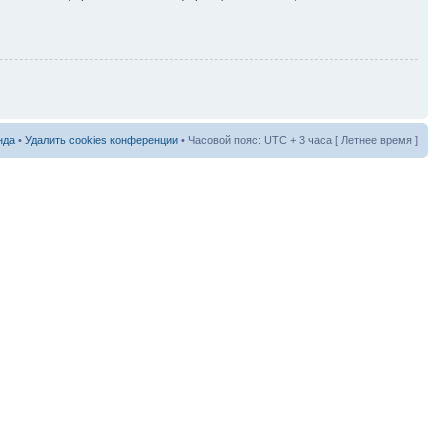
нда
•
Удалить cookies конференции
• Часовой пояс: UTC + 3 часа [ Летнее время ]