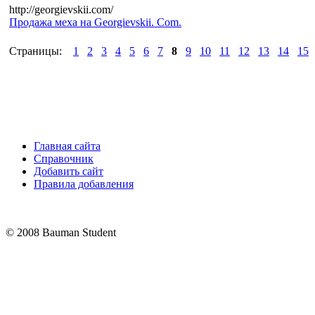
http://georgievskii.com/
Продажа меха на Georgievskii. Com.
Страницы:
1
2
3
4
5
6
7
8
9
10
11
12
13
14
15
Главная сайта
Справочник
Добавить сайт
Правила добавления
© 2008 Bauman Student