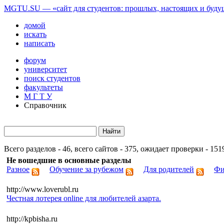
MGTU.SU — «сайт для студентов: прошлых, настоящих и буд
домой
искать
написать
форум
университет
поиск студентов
факультеты
М Г Т У
Справочник
Всего разделов - 46, всего сайтов - 375, ожидает проверки - 151
Не вошедшие в основные разделы
Разное
Обучение за рубежом
Для родителей
Фи
http://www.loverubl.ru
Честная лотерея online для любителей азарта.
http://kpbisha.ru